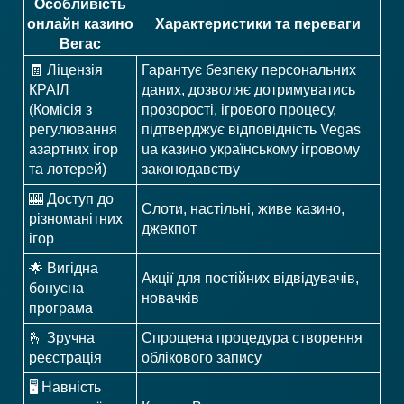
Особливість
онлайн казино
Характеристики та переваги
Вегас
🧾 Ліцензія
Гарантує безпеку персональних
КРАІЛ
даних, дозволяє дотримуватись
(Комісія з
прозорості, ігрового процесу,
регулювання
підтверджує відповідність Vegas
азартних ігор
ua казино українському ігровому
та лотерей)
законодавству
🎰 Доступ до
Слоти, настільні, живе казино,
різноманітних
джекпот
ігор
🌟 Вигідна
Акції для постійних відвідувачів,
бонусна
новачків
програма
🫰 Зручна
Спрощена процедура створення
реєстрація
облікового запису
🖥️ Навність