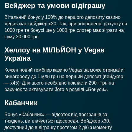
Вейджер та умови відіграшу
Вітальний бонус у 100% до першого депозиту казино
Vegas має вейджер х30. Так, при поповненні рахунку на
1000 грн та бонусі ще у 1000 грн слотер має зіграти на
суму 30 000 грн.
Хеллоу на МІЛЬЙОН у Vegas
Україна
Кожен новий гемблер казино Vegas ua може отримати
винагороду до 1 млн грн на перший депозит (вейджер
— х45). Для цього необхідно покласти 200+ грн на
рахунок та активувати його в розділі «Бонуси».
Кабанчик
Бонус «Кабанчик» — відсоток від програшів за
тиждень, виплачується щосереди. Вейджер х30,
доступний до відіграшу протягом 2 діб з моменту