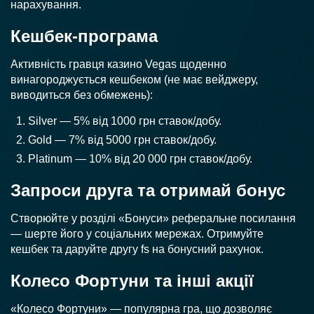
нарахування.
Кешбек-програма
Активність гравця казино Vegas щоденно
винагороджується кешбеком (не має вейджеру,
виводиться без обмежень):
Silver — 5% від 1000 грн ставок/добу.
Gold — 7% від 5000 грн ставок/добу.
Platinum — 10% від 20 000 грн ставок/добу.
Запроси друга та отримай бонус
Створюйте у розділі «Бонуси» реферальне посилання
— шерте його у соціальних мережах. Отримуйте
кешбек та даруйте другу fs на бонусний рахунок.
Колесо Фортуни та інші акції
«Колесо Фортуни» — популярна гра, що дозволяє