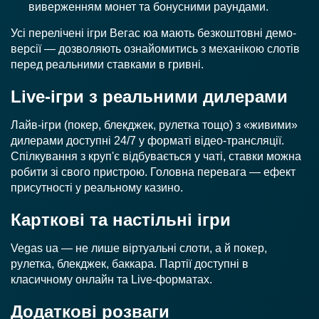
виверженням монет та бонусними раундами.
Усі перелічені ігри Вегас юа мають безкоштовні демо-
версії — дозволяють ознайомитись з механікою слотів
перед реальними ставками в гривні.
Live-ігри з реальними дилерами
Лайв-ігри (покер, блекджек, рулетка тощо) з «живими»
дилерами доступні 24/7 у форматі відео-трансляції.
Спілкування з круп'є відбувається у чаті, ставки можна
робити зі свого пристрою. Головна перевага — ефект
присутності у реальному казино.
Карткові та настільні ігри
Vegas ua — не лише віртуальні слоти, а й покер,
рулетка, блекджек, баккара. Партії доступні в
класичному онлайн та Live-форматах.
Додаткові розваги