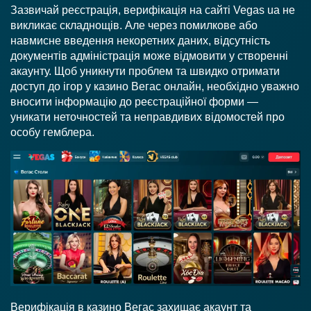
Зазвичай реєстрація, верифікація на сайті Vegas ua не
викликає складнощів. Але через помилкове або
навмисне введення некоретних даних, відсутність
документів адміністрація може відмовити у створенні
акаунту. Щоб уникнути проблем та швидко отримати
доступ до ігор у казино Вегас онлайн, необхідно уважно
вносити інформацію до реєстраційної форми —
уникати неточностей та неправдивих відомостей про
особу гемблера.
Верифікація в казино Вегас захищає акаунт та