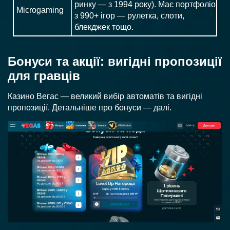
ринку — з 1994 року). Має портфоліо
Microgaming
з 990+ ігор — рулетка, слоти,
блекджек тощо.
Бонуси та акції: вигідні пропозиції
для гравців
Казино Вегас — великий вибір автоматів та вигідні
пропозиції. Детальніше про бонуси — далі.