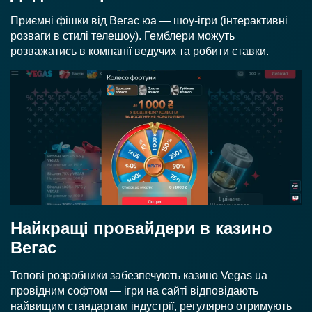
Приємні фішки від Вегас юа — шоу-ігри (інтерактивні
розваги в стилі телешоу). Гемблери можуть
розважатись в компанії ведучих та робити ставки.
Найкращі провайдери в казино
Вегас
Топові розробники забезпечують казино Vegas ua
провідним софтом — ігри на сайті відповідають
найвищим стандартам індустрії, регулярно отримують