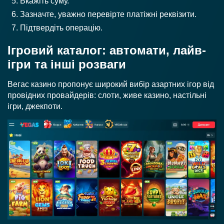
Вкажіть суму.
Зазначте, уважно перевірте платіжні реквізити.
Підтвердіть операцію.
Ігровий каталог: автомати, лайв-
ігри та інші розваги
Вегас казино пропонує широкий вибір азартних ігор від
провідних провайдерів: слоти, живе казино, настільні
ігри, джекпоти.