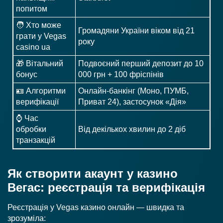
попитом
🧑 Хто може
Громадяни України віком від 21
грати у Vegas
року
casino ua
🎁 Вітальний
Подвоєний перший депозит до 10
бонус
000 грн + 100 фріспінів
🪪 Алгоритми
Онлайн-банкінг (Моно, ПУМБ,
верифікації
Приват 24), застосунок «Дія»
⌚ Час
обробки
Від декількох хвилин до 2 діб
транзакцій
Як створити акаунт у казино
Вегас: реєстрація та верифікація
Реєстрація у Vegas казино онлайн — швидка та
зрозуміла: