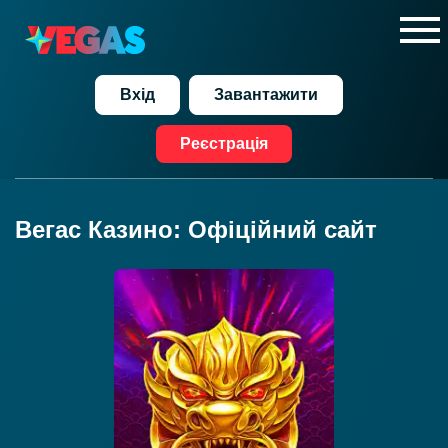
Вхід
Завантажити
Реєстрація
Вегас Казино: Офіційний сайт