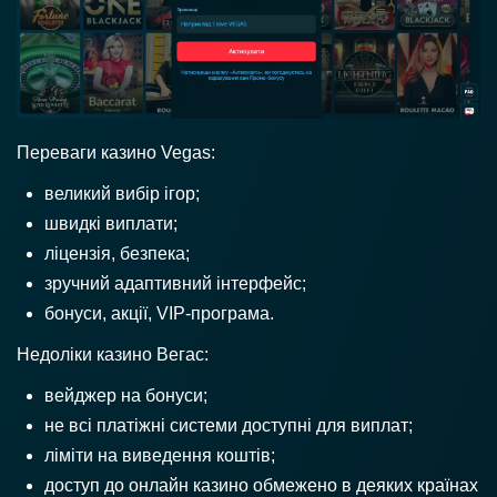
Переваги казино Vegas:
великий вибір ігор;
швидкі виплати;
ліцензія, безпека;
зручний адаптивний інтерфейс;
бонуси, акції, VIP-програма.
Недоліки казино Вегас:
вейджер на бонуси;
не всі платіжні системи доступні для виплат;
ліміти на виведення коштів;
доступ до онлайн казино обмежено в деяких країнах